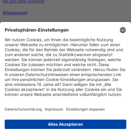
Wissenswert
Tierisch gestresst? Bärenstarke Anti-Stress-Tipps für
Vierbeiner mit und ohne Jagdtrieb
Aktuelles
Weihnachtspäckchen packen und Glück schenken!
Prävention
Gelegenheit macht Diebe! Mit diesen Tricks schützen
Sie sich vor Langfingern
© 2026 Die Haftpflichtkasse
Datenschutz