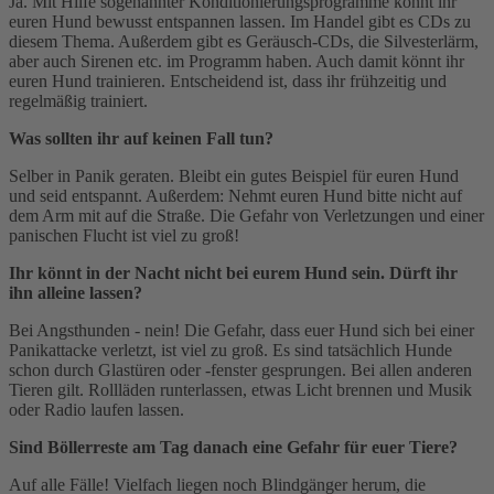
Ja. Mit Hilfe sogenannter Konditionierungsprogramme könnt ihr
euren Hund bewusst entspannen lassen. Im Handel gibt es CDs zu
diesem Thema. Außerdem gibt es Geräusch-CDs, die Silvesterlärm,
aber auch Sirenen etc. im Programm haben. Auch damit könnt ihr
euren Hund trainieren. Entscheidend ist, dass ihr frühzeitig und
regelmäßig trainiert.
Was sollten ihr auf keinen Fall tun?
Selber in Panik geraten. Bleibt ein gutes Beispiel für euren Hund
und seid entspannt. Außerdem: Nehmt euren Hund bitte nicht auf
dem Arm mit auf die Straße. Die Gefahr von Verletzungen und einer
panischen Flucht ist viel zu groß!
Ihr könnt in der Nacht nicht bei eurem Hund sein. Dürft ihr
ihn alleine lassen?
Bei Angsthunden - nein! Die Gefahr, dass euer Hund sich bei einer
Panikattacke verletzt, ist viel zu groß. Es sind tatsächlich Hunde
schon durch Glastüren oder -fenster gesprungen. Bei allen anderen
Tieren gilt. Rollläden runterlassen, etwas Licht brennen und Musik
oder Radio laufen lassen.
Sind Böllerreste am Tag danach eine Gefahr für euer Tiere?
Auf alle Fälle! Vielfach liegen noch Blindgänger herum, die