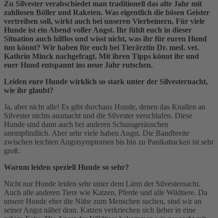
Zu Silvester verabschiedet man traditionell das alte Jahr mit
zahllosen Böller und Raketen. Was eigentlich die bösen Geister
vertreiben soll, wirkt auch bei unseren Vierbeinern. Für viele
Hunde ist ein Abend voller Angst. Ihr fühlt euch in dieser
Situation auch hilflos und wisst nicht, was ihr für euren Hund
tun könnt? Wir haben für euch bei Tierärztin Dr. med. vet.
Kathrin Minck nachgefragt. Mit ihren Tipps könnt ihr und
euer Hund entspannt ins neue Jahr rutschen.
Leiden eure Hunde wirklich so stark unter der Silvesternacht,
wie ihr glaubt?
Ja, aber nicht alle! Es gibt durchaus Hunde, denen das Knallen an
Silvester nichts ausmacht und die Silvester verschlafen. Diese
Hunde sind dann auch bei anderen Schussgeräuschen
unempfindlich. Aber sehr viele haben Angst. Die Bandbreite
zwischen leichten Angstsymptomen bis hin zu Panikattacken ist sehr
groß.
Warum leiden speziell Hunde so sehr?
Nicht nur Hunde leiden sehr unter dem Lärm der Silvesternacht.
Auch alle anderen Tiere wie Katzen, Pferde und alle Wildtiere. Da
unsere Hunde eher die Nähe zum Menschen suchen, sind wir an
seiner Angst näher dran. Katzen verkriechen sich lieber in eine