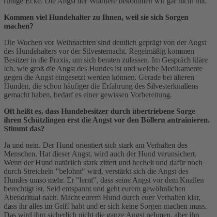
ruhige Ecke. Die Angst der Wildtiere bekommen wir gar nicht mit.
Kommen viel Hundehalter zu Ihnen, weil sie sich Sorgen
machen?
Die Wochen vor Weihnachten sind deutlich geprägt von der Angst
des Hundehalters vor der Silvesternacht. Regelmäßig kommen
Besitzer in die Praxis, um sich beraten zulassen. Im Gespräch kläre
ich, wie groß die Angst des Hundes ist und welche Medikamente
gegen die Angst eingesetzt werden können. Gerade bei älteren
Hunden, die schon häufiger die Erfahrung des Silvesterknallens
gemacht haben, bedarf es einer gewissen Vorbereitung.
Oft heißt es, dass Hundebesitzer durch übertriebene Sorge
ihren Schützlingen erst die Angst vor den Böllern antrainieren.
Stimmt das?
Ja und nein. Der Hund orientiert sich stark am Verhalten des
Menschen. Hat dieser Angst, wird auch der Hund verunsichert.
Wenn der Hund natürlich stark zittert und hechelt und dafür noch
durch Streicheln "belohnt" wird, verstärkt sich die Angst des
Hundes umso mehr. Er "lernt", dass seine Angst vor dem Knallen
berechtigt ist. Seid entspannt und geht eurem gewöhnlichen
Abendritual nach. Macht eurem Hund durch euer Verhalten klar,
dass ihr alles im Griff habt und er sich keine Sorgen machen muss.
Das wird ihm sicherlich nicht die ganze Angst nehmen, aber ihn