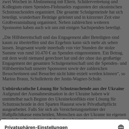
zwei Wochen in Abstimmung mit Eltern, Schülervertretung und
Kollegium einen Spenden-Flohmarkts zugunsten der ukrainischen
Schutzsuchenden organisiert. Die gesamte Schulgemeinde hat sich
beteiligt, wunderbare Beiträge geleistet und in kürzester Zeit eine
Großveranstaltung organisiert. Neben zahlreichen weiteren
Sponsoren haben auch wir uns mit einigen Sachspenden beteiligt.
„Die Hilfsbereitschaft und das Engagement aller Beteiligten sind
kaum zu übertreffen und das Ergebnis kann sich mehr als sehen
lassen. Insgesamt wurde innerhalb von vier Stunden die stolze
Summe von rund 10.470 € an Spenden eingenommen. Ein Betrag,
mit dem wohl niemand gerechnet hat und der ohne das großartige
Engagement der gesamten Schulgemeinschaft und die Spenden- und
Hilfsbereitschaft unserer Sponsoren sowie der zahlreichen
Besucherinnen und Besucher nicht hätte erzielt werden können“, so
Marion Braun, Schulleiterin der Justin-Wagner-Schule.
Unbürokratische Lösung für Schutzsuchende aus der Ukraine
Aufgrund der Ausnahmesituation in der Ukraine haben wir
unmittelbar nach Beginn des Ukrainekonflikts eine Lösung für
Schutzsuchende in den Sparten Hausrat sowie Privathaftpflicht
ausgearbeitet. Falls Sie sich als Versicherungsnehmer der
Haftpflichtkasse entscheiden, Menschen aus der Ukraine im eigenen
Haushalt aufzunehmen, erhalten diese kostenlosen
Versicherungsschutz.